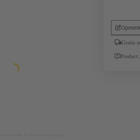
Opmerk
Gratis 
Product
n ter illustratie. Zie de productbeschrijving.