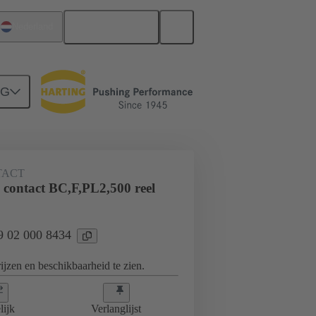
Nederlands
Nederland
NG
TACT
 contact BC,F,PL2,500 reel
09 02 000 8434
jzen en beschikbaarheid te zien.
lijk
Verlanglijst