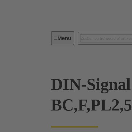
Menu
Serie
Producten
09 02 00
DIN-Signal
BC,F,PL2,5