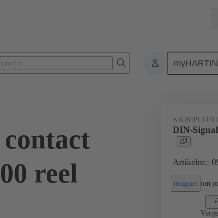
myHARTI
0 8434
KRIMPCON
 contact
DIN-Signal
Artikelnr.: 
00 reel
om pri
Inloggen
Verge