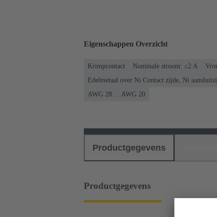
Eigenschappen Overzicht
Krimpcontact
Nominale stroom: ≤2 A
Vrou
Edelmetaal over Ni Contact zijde, Ni aansluitzi
AWG 28 ... AWG 20
Productgegevens
Downlo
Productgegevens