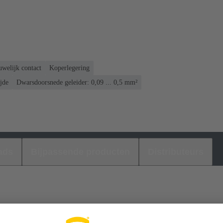
welijk contact
Koperlegering
jde
Dwarsdoorsnede geleider: 0,09 ... 0,5 mm²
ads
Bijpassende producten
Distributeurs