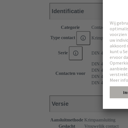
Identificatie
Categorie
Contacten
Type contact
Krimpcontact
Serie
DIN 41612
DIN 41612 Type B
DIN 41612 Type C
Contacten voor
DIN 41612 Type 2
DIN 41612 Type 3
Versie
Aansluitmethode
Krimpaansluiting
Geslacht
Vrouwelijk contact