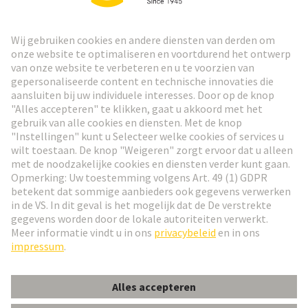
HARTING Nieuwsbrief
Ga naar registratie
Social Media
Nederlands
Nederland
© HARTING Technology Group