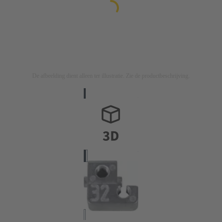
De afbeelding dient alleen ter illustratie. Zie de productbeschrijving.