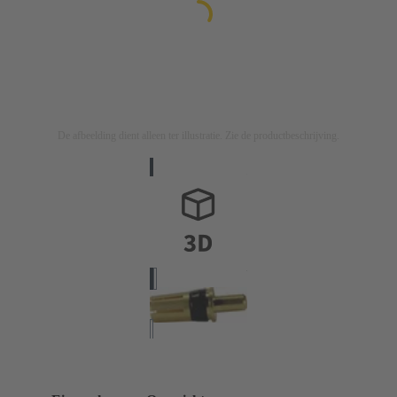
De afbeelding dient alleen ter illustratie. Zie de productbeschrijving.