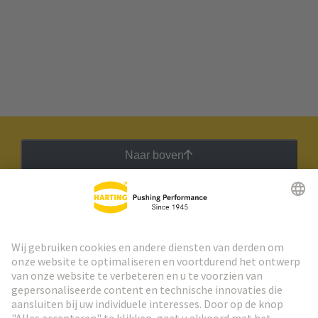
Naar boven
HARTING Nieuwsbrief
Ga naar registratie