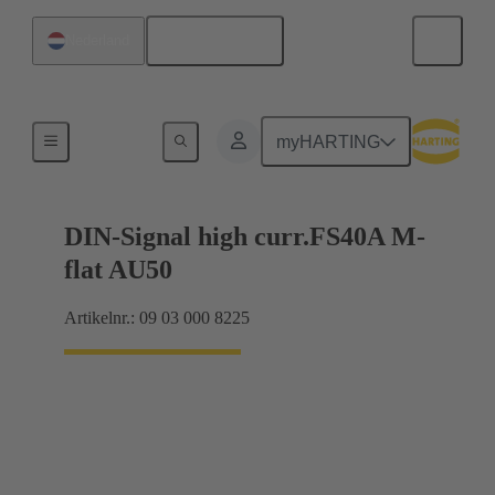
Nederlands
Nederland
Moederbord naar dochterkaart-aansluiting
myHARTING
DIN-Signal high curr.FS40A M-
flat AU50
Artikelnr.: 09 03 000 8225