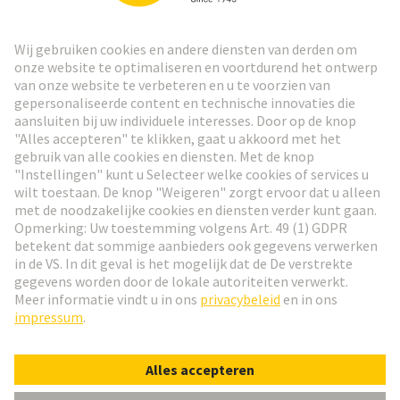
HARTING Nieuwsbrief
Ga naar registratie
Social Media
Nederlands
Nederland
© HARTING Technology Group