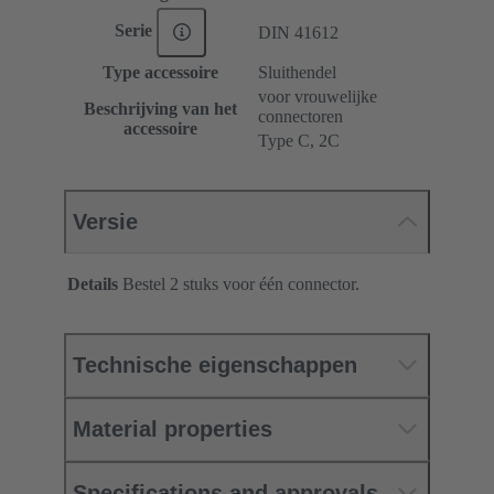
Serie
DIN 41612
Type accessoire
Sluithendel
voor vrouwelijke
Beschrijving van het
connectoren
accessoire
Type C, 2C
Versie
Details
Bestel 2 stuks voor één connector.
Technische eigenschappen
Material properties
Specifications and approvals