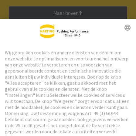
Naar boven
HARTING Nieuwsbrief
Ga naar registratie
Social Media