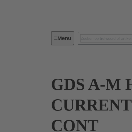
Menu
Serie
Producten
09 03 00
GDS A-M 
CURRENT
CONT