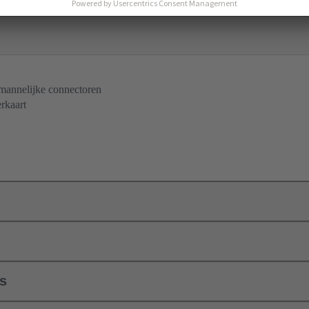
 mannelijke connectoren
rkaart
ls