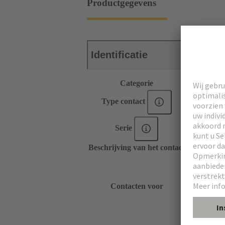
Productgegevens
Identificatie
Categorie
Contacten
Type contact
Soldeercont
DIN 41612
Serie
har-modula
Beschrijving van het contact
Recht
DIN 41612
DIN 41612 
DIN 41612
Contacten voor
DIN 41612
har-modula
har-modular