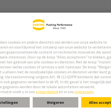
act
r®
 Type M
Type M invers
 Type MH 21+5
 Bauform M 0+2
r® M-module, mannelijk, haaks
® M-module, mannelijk, recht