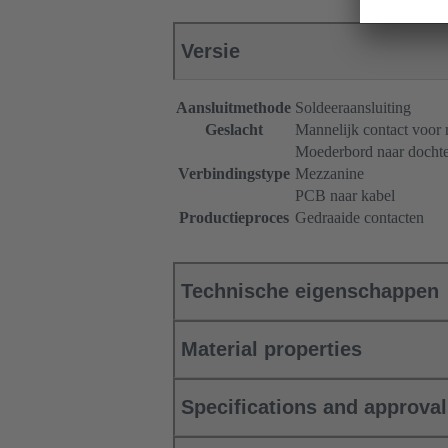
Versie
Aansluitmethode
Soldeeraansluiting
Geslacht
Mannelijk contact voor
Moederbord naar dochte
Verbindingstype
Mezzanine
PCB naar kabel
Productieproces
Gedraaide contacten
Technische eigenschappen
Material properties
Specifications and approva