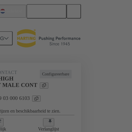
Nederlands
Nederland
NG
ONTACT
Configureerbare
HIGH
 MALE CONT
09 03 000 6103
jzen en beschikbaarheid te zien.
lijk
Verlanglijst