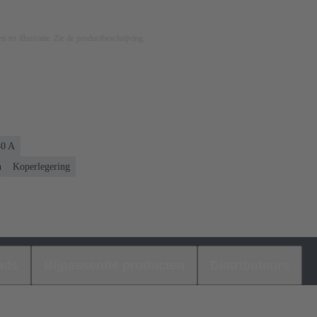
n ter illustratie. Zie de productbeschrijving.
40 A
n
Koperlegering
ads
Bijpassende producten
Distributeurs