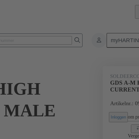
myHARTI
0 6103
SOLDEERC
HIGH
GDS A-M 
CURRENT
Artikelnr.: 
 MALE
om pri
Inloggen
Verge