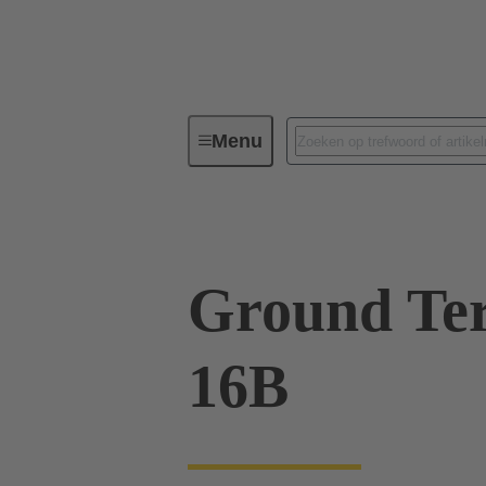
Menu
Industriële connectoren/Han®
Ground Ter
16B