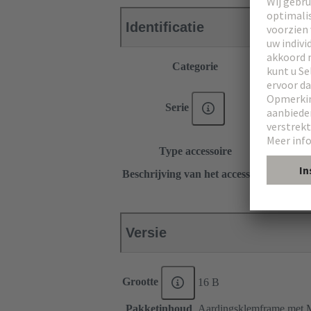
Identificatie
Categorie
Accessoi
®
Han E
®
Han
E
Serie
Han DD
Han-Sn
Type accessoire
Afscher
voor kap
Beschrijving van het accessoire
voor sch
Versie
Grootte
16 B
Pakketinhoud
Aardingsklemframe met M