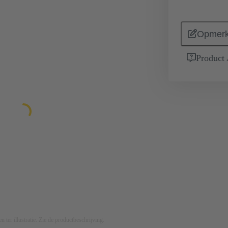
Opmerk
Product
n ter illustratie. Zie de productbeschrijving.