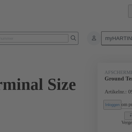
myHARTI
Rechthoekige connectoren
Producten
Accessoires
Afschermings
AFSCHERM
minal Size
Ground Ter
Artikelnr.: 
om pri
Inloggen
Verge