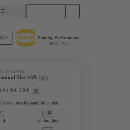
Nederlands
Nederland
NG
frame, grijpframes
09 00 000 5208
INGSFRAME
minal Size 16B
09 00 000 5208
jzen en beschikbaarheid te zien.
lijk
Verlanglijst