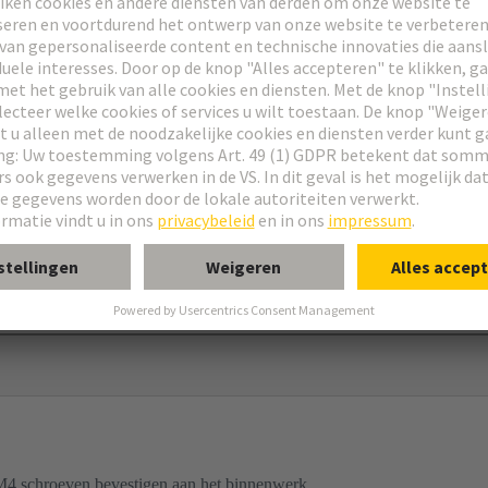
res
E
®
ap®
mingsframe
pen, hoge constructie
eidingswand gemonteerde behuizingen
4 schroeven bevestigen aan het binnenwerk