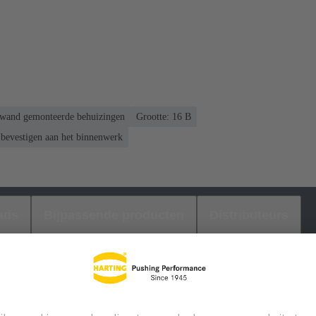
gswand gemonteerde behuizingen
Grootte: 16 B
bevestigen aan het binnenwerk
ads
Bijpassende producten
Distributeurs