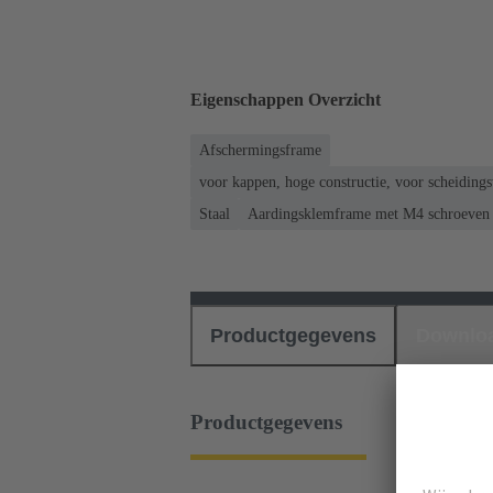
Eigenschappen Overzicht
Afschermingsframe
voor kappen, hoge constructie, voor scheidin
Staal
Aardingsklemframe met M4 schroeven 
Productgegevens
Downlo
Productgegevens