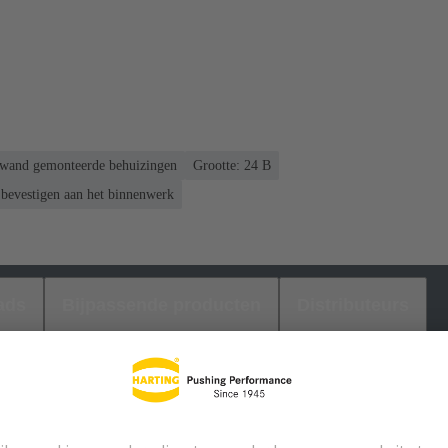
gswand gemonteerde behuizingen
Grootte: 24 B
bevestigen aan het binnenwerk
ads
Bijpassende producten
Distributeurs