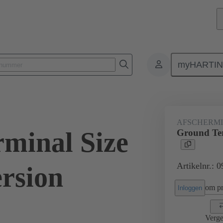
myHARTI
Rechthoekige connectoren
Producten
Accessoires
Afschermings
AFSCHERM
minal Size
Ground Ter
Artikelnr.: 
ersion
om pri
Inloggen
Verge