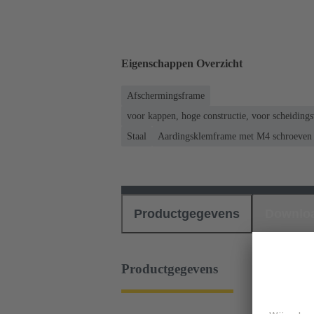
Eigenschappen Overzicht
Afschermingsframe
voor kappen, hoge constructie, voor scheidin
Staal
Aardingsklemframe met M4 schroeven 
Productgegevens
Downlo
Productgegevens