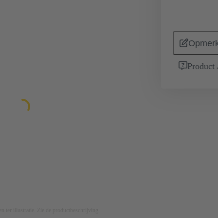
Opmerk
Product
n ter illustratie. Zie de productbeschrijving.