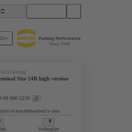
Nederlands
Nederland
NG
frame, grijpframes
09 00 000 5210
INGSFRAME
minal Size 24B high version
09 00 000 5210
jzen en beschikbaarheid te zien.
lijk
Verlanglijst