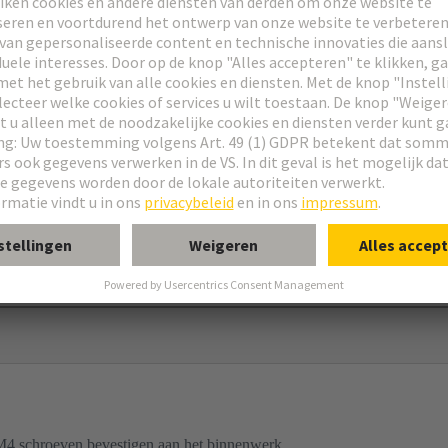
res
E
®
ap®
mingsframe
pen, hoge constructie
eidingswand gemonteerde behuizingen
4 schroeven bevestigen aan het binnenwerk