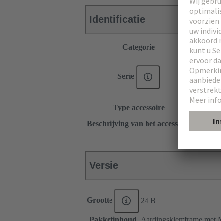
Identificatie
Categorie
Accessoi
®
Han E
®
Han
E
Serie
Han DD
Han-Sn
Type accessoire
Afscher
voor kap
Beschrijving van het accessoire
voor sch
Versie
Grootte
24 B
Pakketinhoud
Aardingsklemframe met M