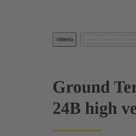
Menu
Industriële connectoren/Han®
Ground Ter
24B high v