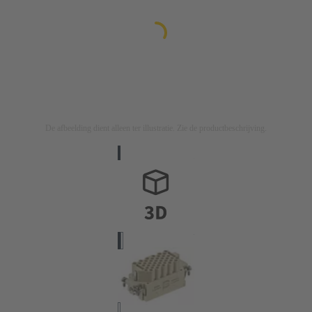
De afbeelding dient alleen ter illustratie. Zie de productbeschrijving.