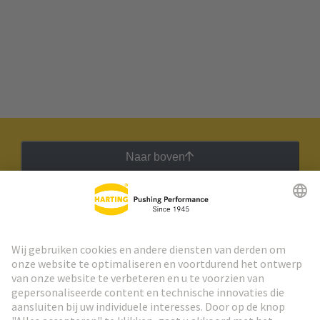
Naar boven
HARTING Nieuwsbrief
Ga naar registratie