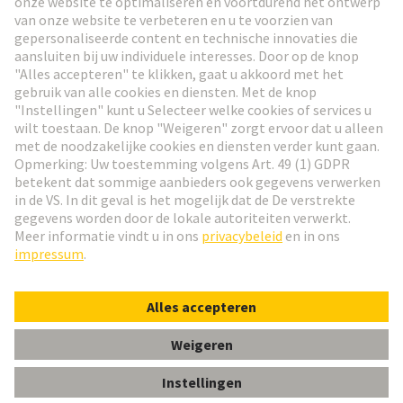
Ga naar registratie
Social Media
Nederlands
Nederland
© HARTING Technology Group
Cookie-instellingen
Afdruk
Privacybeleid
Gebruiksvoorwaarden
Klant informatie
Han 6ES DISTRIBUTOR MALE