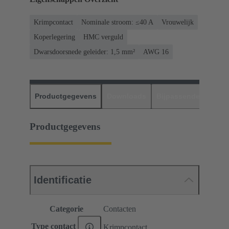
Krimpcontact
Nominale stroom: ≤40 A
Vrouwelijk
Koperlegering
HMC verguld
Dwarsdoorsnede geleider: 1,5 mm²
AWG 16
Productgegevens
Downloads
Bijpassende produc
Productgegevens
Identificatie
Categorie
Contacten
Type contact
Krimpcontact