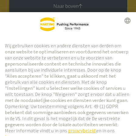
Naar boven
HARTING Nieuwsbrief
Ga naar registratie
Social Media
Nederlands
Nederland