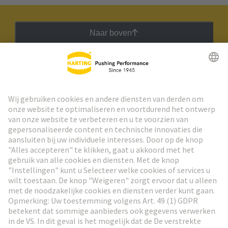
Naar boven
HARTING Nieuwsbrief
Ga naar registratie
Social Media