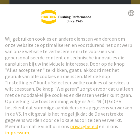
HARTING Nieuwsbrief
Ga naar registratie
Social Media
Nederlands
Nederland