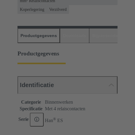
mm² Relaiscontacten
Koperlegering
Verzilverd
Productgegevens
Downloads
Bijpassende produc
Productgegevens
Identificatie
Categorie
Binnenwerken
Specificatie
Met 4 relaiscontacten
®
Serie
Han
ES