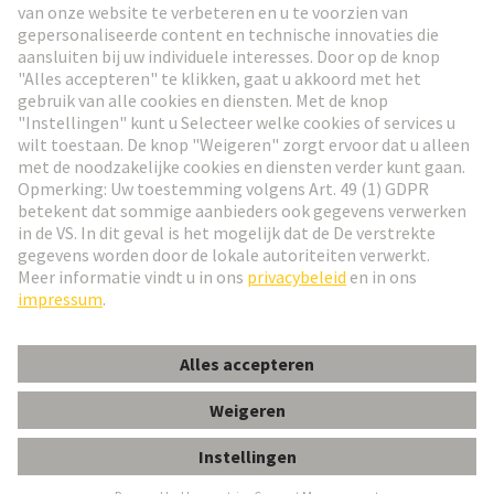
Ga naar registratie
Social Media
Nederlands
Nederland
© HARTING Technology Group
Cookie-instellingen
Afdruk
Privacybeleid
Gebruiksvoorwaarden
Klant informatie
Han ES AV Pos. 10 Insert Term. Block lef