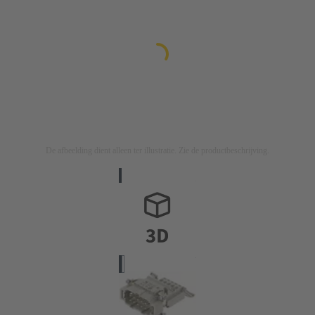
De afbeelding dient alleen ter illustratie. Zie de productbeschrijving.