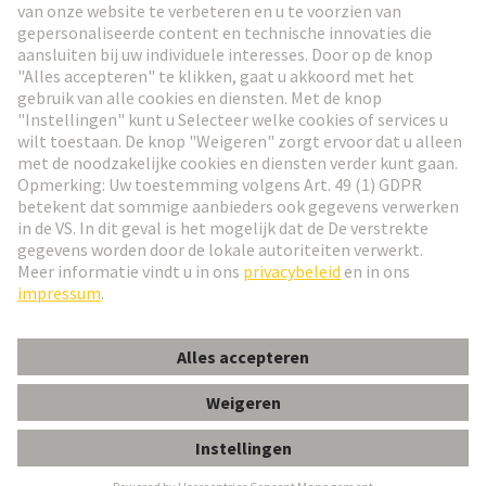
Ga naar registratie
Social Media
Nederlands
Nederland
© HARTING Technology Group
Cookie-instellingen
Afdruk
Privacybeleid
Gebruiksvoorwaarden
Klant informatie
Han ES AV Pos. 10 Insert Term. Block rig