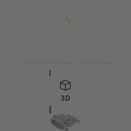
De afbeelding dient alleen ter illustratie. Zie de productbeschrijving.