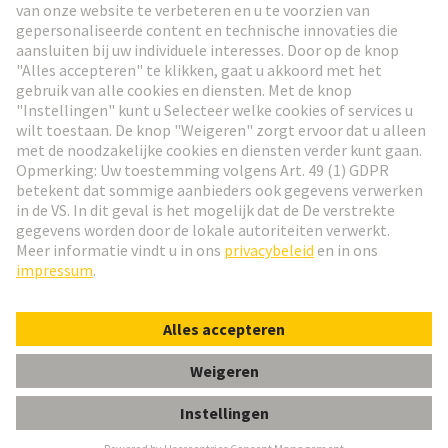
Ga naar registratie
Social Media
Nederlands
Nederland
© HARTING Technology Group
Cookie-instellingen
Afdruk
Privacybeleid
Gebruiksvoorwaarden
Klant informatie
Han ES AV Pos. 6 Insert Term. Block righ