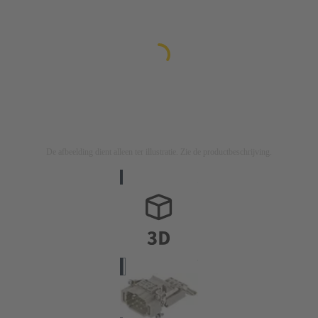
De afbeelding dient alleen ter illustratie. Zie de productbeschrijving.