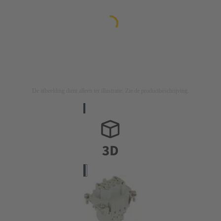
De afbeelding dient alleen ter illustratie. Zie de productbeschrijving.