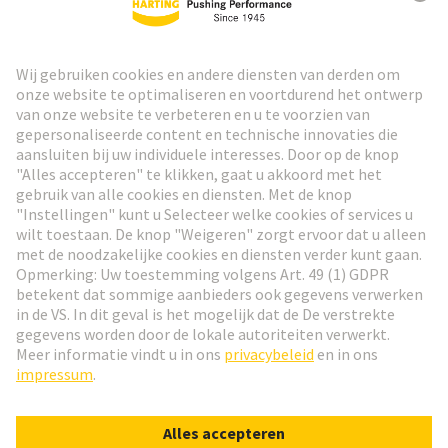
HARTING Nieuwsbrief
Ga naar registratie
Social Media
Nederlands
Nederland