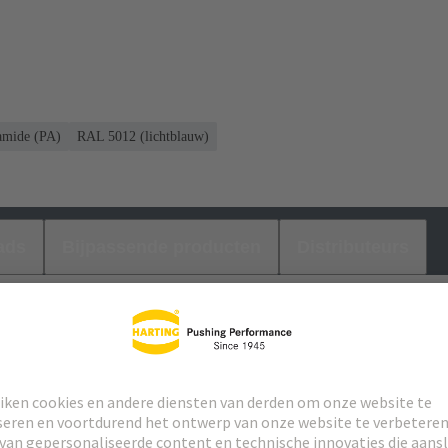
amide (PA)
RAL 5012 (lichtblauw)
ads
Bijpassende producten
Distributeurs