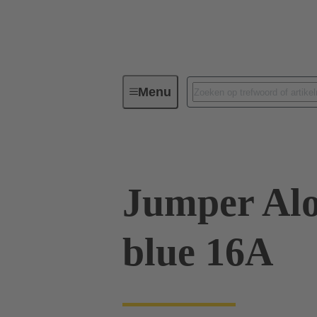
Menu
Industriële connectoren/Han®
Jumper Alo
blue 16A