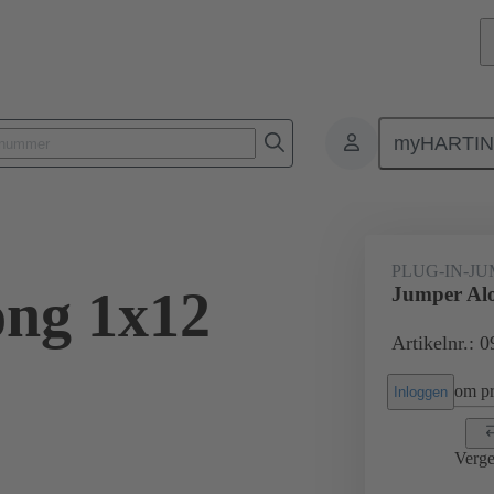
myHARTI
Rechthoekige connectoren
Producten
Accessoires
Han® ES Pre
PLUG-IN-J
ng 1x12
Jumper Alo
Artikelnr.: 
om pri
Inloggen
Verge