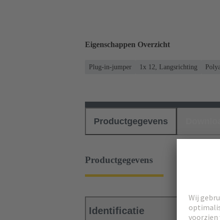
Eigenschappen Overzicht
Plug-in-jumper
1x 12, Langsrichting
Poly
Productgegevens
Downlo
Productgegevens
Identificatie