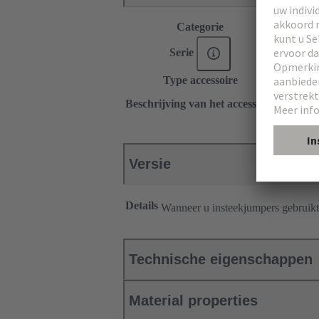
Categorie
Accessoi
®
Serie
Han
ES
Type accessoire
Plug-in-
1x 12
Beschrijving van het accessoire
Langsric
Versie
Details
Wanneer u insteekjumpers gebruikt
Technische eigenschappen
Material properties