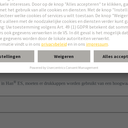
res
 Press
jumper
hting
®
 in Han
ES, moeten er drukkappen worden gebruikt van een hoogwaar