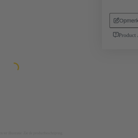
Opmerk
Product
n ter illustratie. Zie de productbeschrijving.