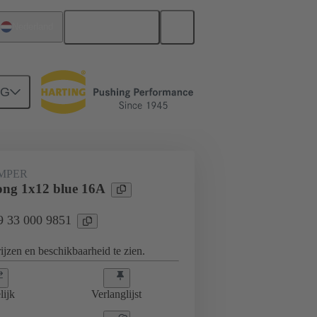
Nederlands
Nederland
NG
ss-insteek-jumpers
09 33 000 9851
UMPER
ng 1x12 blue 16A
09 33 000 9851
jzen en beschikbaarheid te zien.
lijk
Verlanglijst