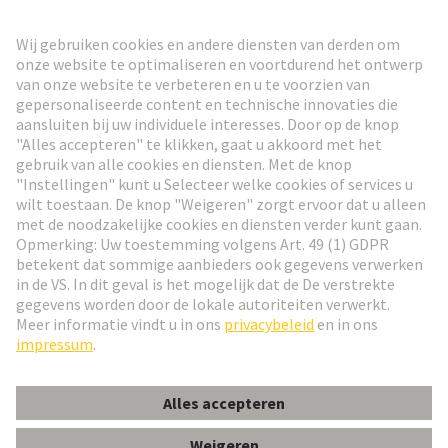
HARTING Nieuwsbrief
Ga naar registratie
Social Media
Nederlands
Nederland
© HARTING Technology Group