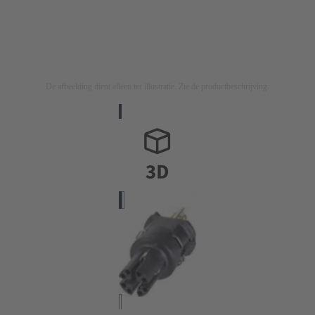
De afbeelding dient alleen ter illustratie. Zie de productbeschrijving.