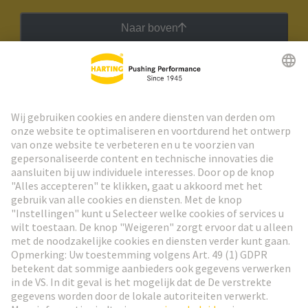
Naar boven
HARTING Nieuwsbrief
Ga naar registratie
Social Media