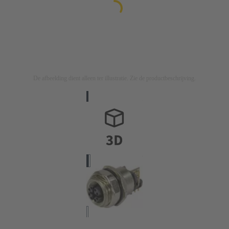
De afbeelding dient alleen ter illustratie. Zie de productbeschrijving.