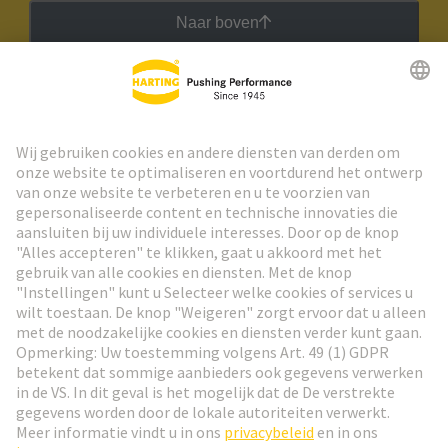
Naar boven
HARTING Nieuwsbrief
Ga naar registratie
Social Media
Nederlands
Nederland