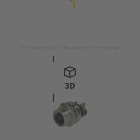
De afbeelding dient alleen ter illustratie. Zie de productbeschrijving.