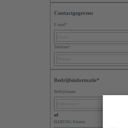
Contactgegevens
E-mail
*
Telefoon
*
Bedrijfsinformatie*
Bedrijfsnaam
of
HARTING Klantnr.