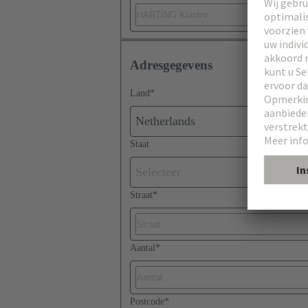
Adresgegevens
Land
*
Netherlands
Staat
Selecteer
Straat
*
Aantal
*
Postcode
*