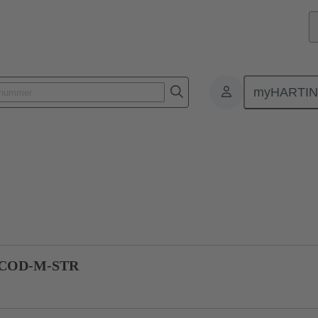
myHARTI
0 0004
Product Aanvraag
ACOD-M-STR