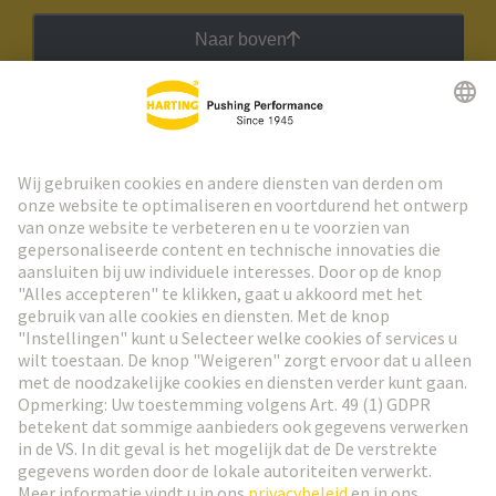
Naar boven
HARTING Nieuwsbrief
Ga naar registratie
Social Media