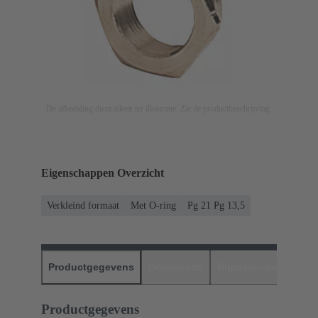
De afbeelding dient alleen ter illustratie. Zie de productbeschrijving.
Eigenschappen Overzicht
Verkleind formaat
Met O-ring
Pg 21 Pg 13,5
Productgegevens
Downloads
Bijpassende produc
Productgegevens