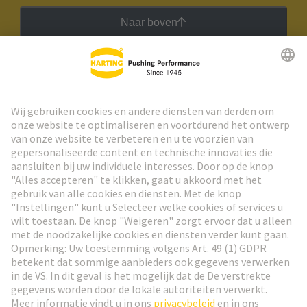
Naar boven
HARTING Nieuwsbrief
Ga naar registratie
Social Media