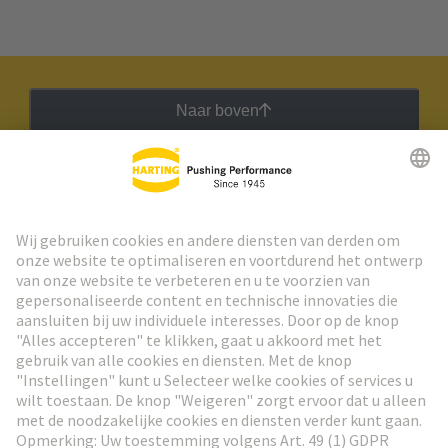
Naar boven
HARTING Nieuwsbrief
Ga naar registratie
Social Media