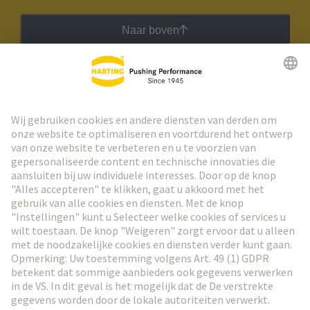
Naar boven
HARTING Nieuwsbrief
Ga naar registratie
Social Media