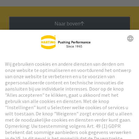
Naar boven
HARTING Nieuwsbrief
Ga naar registratie
Social Media