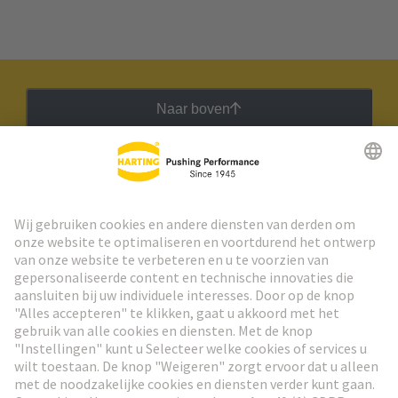
Naar boven
HARTING Nieuwsbrief
Ga naar registratie
Social Media