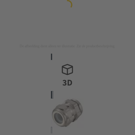
De afbeelding dient alleen ter illustratie. Zie de productbeschrijving.