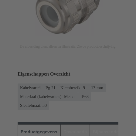
De afbeelding dient alleen ter illustratie. Zie de productbeschrijving.
Eigenschappen Overzicht
Kabelwartel
Pg 21
Klembereik: 9 ... 13 mm
Materiaal (kabelwartels): Metaal
IP68
Sleutelmaat: 30
Productgegevens
Downloads
Bijpassende produc