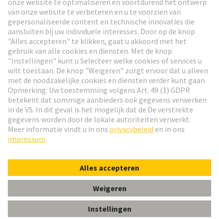
Ga naar registratie
Social Media
Nederlands
Nederland
© HARTING Technology Group
Cookie-instellingen
Afdruk
Privacybeleid
Gebruiksvoorwaarden
Klant informatie