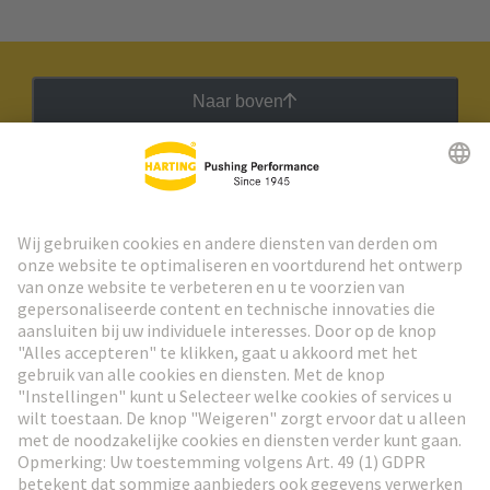
Naar boven
HARTING Nieuwsbrief
Ga naar registratie
Social Media