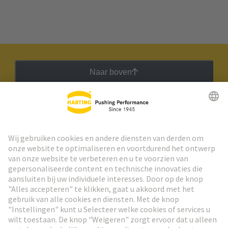
Naar boven
HARTING Nieuwsbrief
Ga naar registratie
Social Media