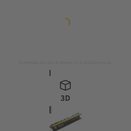
De afbeelding dient alleen ter illustratie. Zie de productbeschrijving.