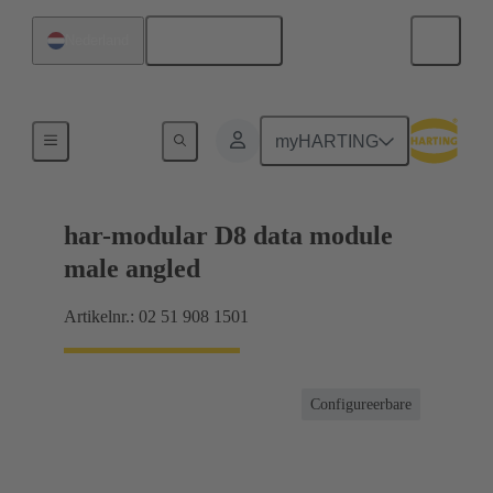
Nederlands
Nederland
Moederbord naar dochterkaart-aansluiting
myHARTING
har-modular D8 data module
male angled
Artikelnr.: 02 51 908 1501
Configureerbare