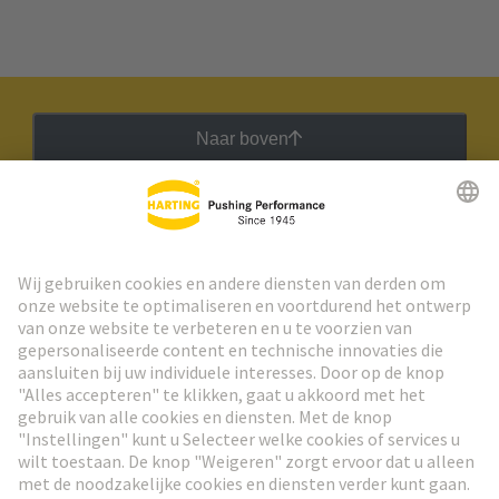
Naar boven
HARTING Nieuwsbrief
Ga naar registratie
Social Media