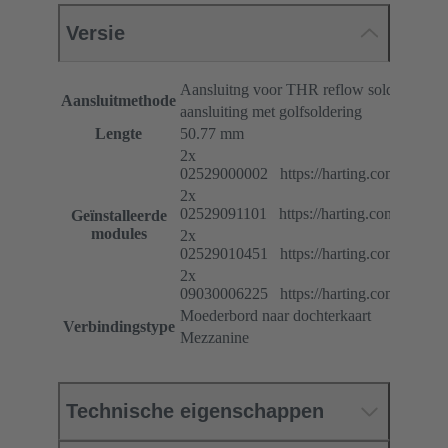
Versie
Aansluitng voor THR reflow solderen (T
Aansluitmethode
aansluiting met golfsoldering
Lengte
50.77 mm
2x
02529000002 https://harting.com/02529
2x
02529091101 https://harting.com/02529
Geïnstalleerde
modules
2x
02529010451 https://harting.com/02529
2x
09030006225 https://harting.com/09030
Moederbord naar dochterkaart
Verbindingstype
Mezzanine
Technische eigenschappen