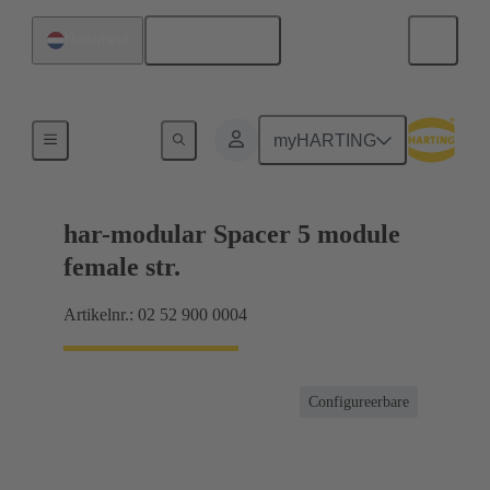
Nederlands
Nederland
Moederbord naar dochterkaart-aansluiting
myHARTING
har-modular Spacer 5 module
female str.
Artikelnr.: 02 52 900 0004
Configureerbare