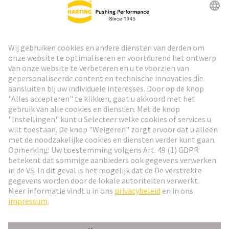
HARTING Nieuwsbrief
Ga naar registratie
Social Media
Nederlands
Nederland