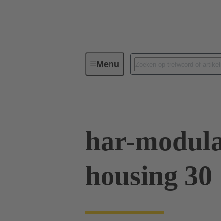
Menu
Serie
Producten
02 09 50
har-modula
housing 30 