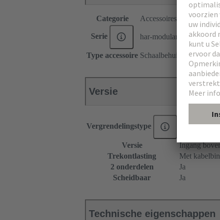
Categorie
Accessoires
Serie
har-modular®
Type accessoire
Schaalbehuizing
Versie
Vergrendelingstype
Sluithendel
Versie
Ingang boven
Trekontlasting
Met kabelbin
2 onderdelen
Ja
Scheidbaar
Ja
Technische eigenschappen