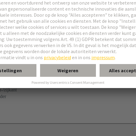
-/zijkant
der