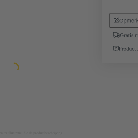
Opmerk
Gratis 
Product
n ter illustratie. Zie de productbeschrijving.