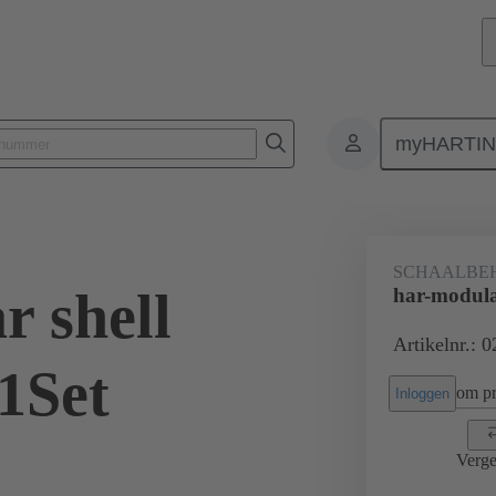
myHARTI
0 2030 200
SCHAALBEH
r shell
har-modula
Artikelnr.: 
1Set
om pri
Inloggen
Verge