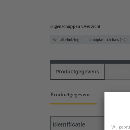
Eigenschappen Overzicht
Schaalbehuizing
Thermoplastisch hars (PC), 
Productgegevens
Downlo
Productgegevens
Identificatie