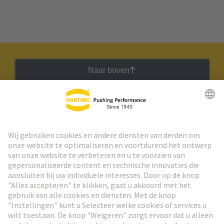
Naar boven
HARTING Nieuwsbrief
Ga naar registratie
Social Media