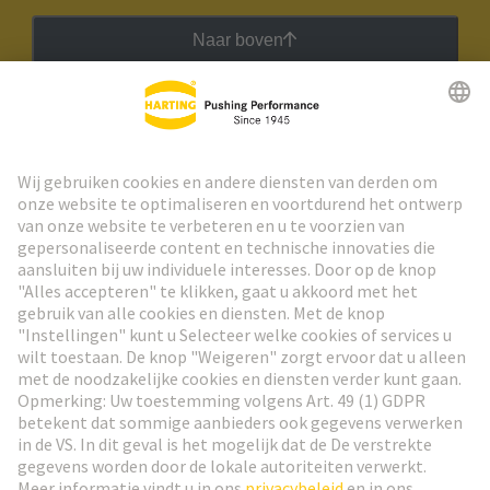
Naar boven
HARTING Nieuwsbrief
Ga naar registratie
Social Media