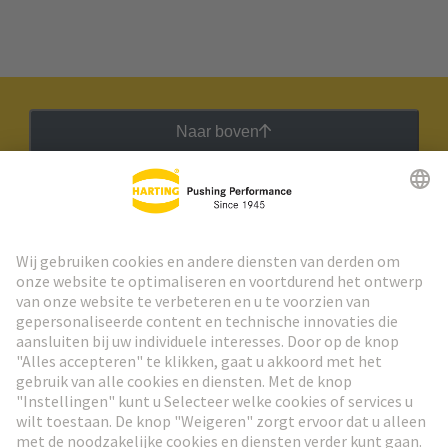
Naar boven
HARTING Nieuwsbrief
Ga naar registratie
Social Media