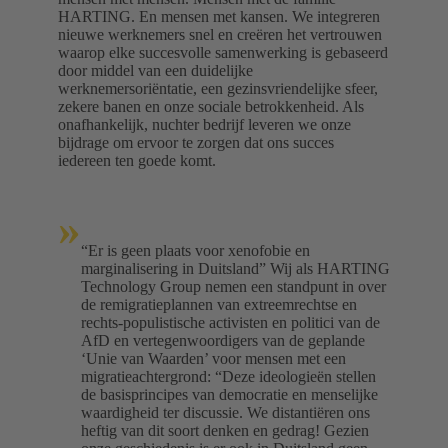
HARTING. En mensen met kansen. We integreren
nieuwe werknemers snel en creëren het vertrouwen
waarop elke succesvolle samenwerking is gebaseerd
door middel van een duidelijke
werknemersoriëntatie, een gezinsvriendelijke sfeer,
zekere banen en onze sociale betrokkenheid. Als
onafhankelijk, nuchter bedrijf leveren we onze
bijdrage om ervoor te zorgen dat ons succes
iedereen ten goede komt.
»
“Er is geen plaats voor xenofobie en
marginalisering in Duitsland” Wij als HARTING
Technology Group nemen een standpunt in over
de remigratieplannen van extreemrechtse en
rechts-populistische activisten en politici van de
AfD en vertegenwoordigers van de geplande
‘Unie van Waarden’ voor mensen met een
migratieachtergrond: “Deze ideologieën stellen
de basisprincipes van democratie en menselijke
waardigheid ter discussie. We distantiëren ons
heftig van dit soort denken en gedrag! Gezien