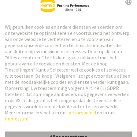
HARTING Nieuwsbrief
Ga naar registratie
Social Media
Nederlands
Nederland