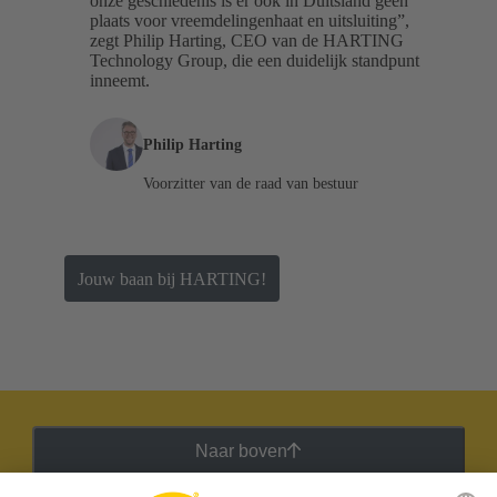
onze geschiedenis is er ook in Duitsland geen
plaats voor vreemdelingenhaat en uitsluiting”,
zegt Philip Harting, CEO van de HARTING
Technology Group, die een duidelijk standpunt
inneemt.
Philip Harting
Voorzitter van de raad van bestuur
Jouw baan bij HARTING!
Naar boven