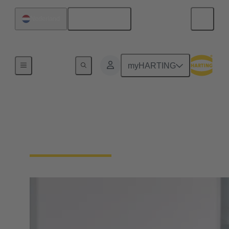
Nederlands
Nederland
Home
myHARTING
PEOPLE. POWER.
PARTNERSHIP.