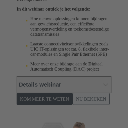
In dit webinar ontdek je het volgende:
Hoe nieuwe oplossingen kunnen bijdragen
aan gewichtsreductie, een efficiënte
vermogensverdeling en toekomstbestendige
datatransmissies
Laatste connectiviteitsontwikkelingen zoals
UIC IT-oplssingen tot cat. 8, flexibele inter-
car-modules en Single Pair Ethernet (SPE)
Meer over onze bijdrage aan de
D
igitaal
A
utomatisch
C
oupling (DAC) project
Details webinar
KOM MEER TE WETEN
NU BEKIJKEN