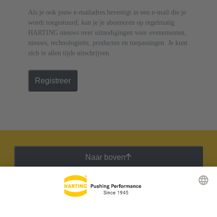
Als je ook jouw e-mailadres bevestigt in een e-mail die je
wordt toegestuurd, kan je je abonneren op regelmatig
HARTING nieuws over uitnodigingen voor evenementen,
nieuws, technologieën, producten en toepassingen. Je kunt
zich te allen tijde uitschrijven.
Registreer
Naar boven
HARTING Nieuwsbrief