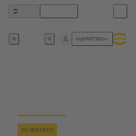
Nederlands
Nederland
Home
myHARTING
Webinarseries
Spoorwegen 2024
In deze serie introduceert HARTING
systeemconcepten voor de belangrijkste trends in de
spoorwegindustrie.
NU BEKIJKEN