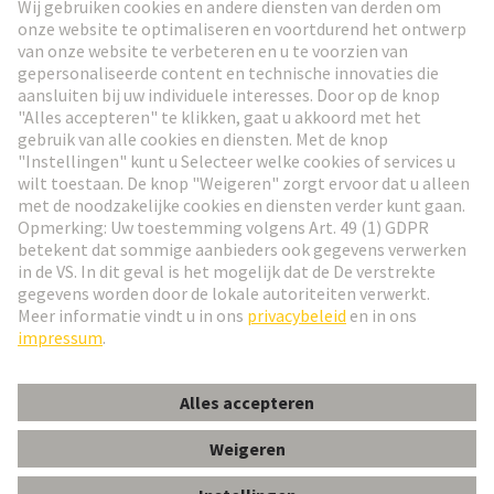
Ga naar registratie
Social Media
Nederlands
Nederland
© HARTING Technology Group
Cookie-instellingen
Afdruk
Privacybeleid
Gebruiksvoorwaarden
Klant informatie