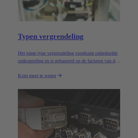
Typen vergrendeling
Het juiste type vergrendeling voorkomt onbedoelde
ontkoppeling en is gebaseerd op de factoren van de
toepassing.
Kom meer te weten