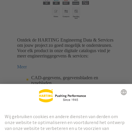
Ontdek de HARTING Engineerng Data & Services
om jouw project zo goed mogelijk te ondersteunen.
Voor elk product in onze digitale catalogus vind je
meer engineeringgegevens & services:
Meer
CAD-gegevens, gegevensbladen en
typebladen
Productselectors met meerdere attributen
Individuele datapakketten
Configuratie en aanpassing
Individuele notities en derating