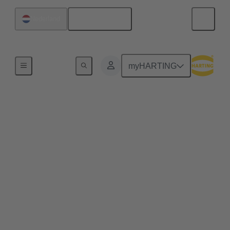
Nederlands
Nederland
Serie
myHARTING
D-Sub
Al vele jaren levert de D-Sub (die volledig ook wel
D-subminiatuur connector wordt genoemd) een
beproefde oplossing voor bussignalen in industriële
toepassingen. Deze is verkrijgbaar in meer aantallen
polen, varianten, behuizingen, contacten en versies
dan welke andere industriële connector ook. De
lange geschiedenis en continue evolutie hebben voor
verschillende D-Sub-series gezorgd, zoals de serie
High Density, Mixed en Filter, om slechts enkele
voorbeelden te noemen en de multifunctionele