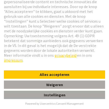
Gratis sampleservice
Naar boven
HARTING Nieuwsbrief
Ga naar registratie
Social Media