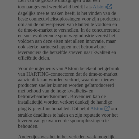
Een van de grootste uitdagingen waar een
toonaangevend wereldwijd bedrijf als
Alstom
dagelijks mee te maken heeft, is het vinden van de
beste connectiviteitsoplossingen voor zijn producten
om aan de ontwerpeisen van klanten te voldoen en
de time-to-market te versnellen. In de concurrerende
en snel evoluerende spoorwegindustrie vereist het
voldoen aan deze eisen niet alleen innovatie, maar
ook sterke partnerschappen met betrouwbare
leveranciers die hetzelfde streven naar kwaliteit en
efficiëntie delen.
Voor de ingenieurs van Alstom betekent het gebruik
van HARTING-connectoren dat de time-to-market
aanzienlijk kan worden verkort, waardoor nieuwe
producten sneller kunnen worden geïntroduceerd
met behoud van de hoge kwaliteits- en
betrouwbaarheidsnormen. Bovendien kan de
installatietijd worden verkort dankzij de handige
plug & play-functionaliteit. Dit helpt
Alstom
om
strakke deadlines te halen en zijn reputatie voor het
leveren van geavanceerde spooroplossingen te
behouden.
Anderzijds was het in het verleden vaak mogelijk