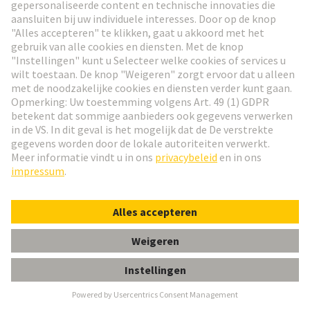
Architectuur
Aanbevolen oplossingen
Industriële connectoren &
Kabels voor spoorwegen