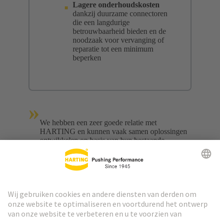
Lagere onderhoudskosten
dankzij duurzame connectoren
die een langdurige
betrouwbaarheid bieden en de
noodzaak voor vervanging of
reparatie tot een minimum
beperken
»
We hebben een zeer goede relatie met
HARTING en kunnen vaak samen oplossingen
ontwikkelen op basis van hun bestaande
productassortiment. Bijvoorbeeld voor het
aansluiten van de batterijen op het dak van de
nieuwe regionale trein.
Damien Chauveau
Senior Expert Tractie Elektrische