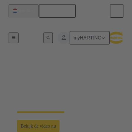
Nederlands
Nederland
Home
myHARTING
Slimme innovatie voor
duurzame mobiliteit
Gemeenschappelijke bijdrage aan een koolstofarme
toekomst door innovatieve en duurzame
transportoplossingen te ontwikkelen en te promoten.
Bekijk de video nu