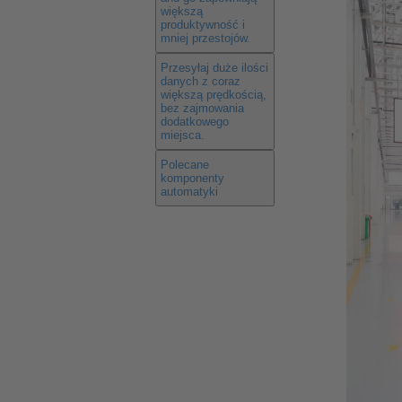
większą
produktywność i
mniej przestojów.
Przesyłaj duże ilości
danych z coraz
większą prędkością,
bez zajmowania
dodatkowego
miejsca.
Polecane
komponenty
automatyki