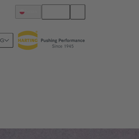
Polski
Polska
NG
iejszym wymaganiom i jest absolutnie