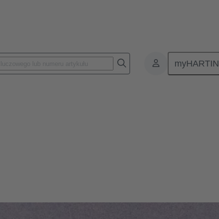
myHARTI
eń
 nasza modułowa technologia łączności urządzeń może sprostać najtrudn