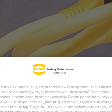
Przepusty panelowe
7125
517