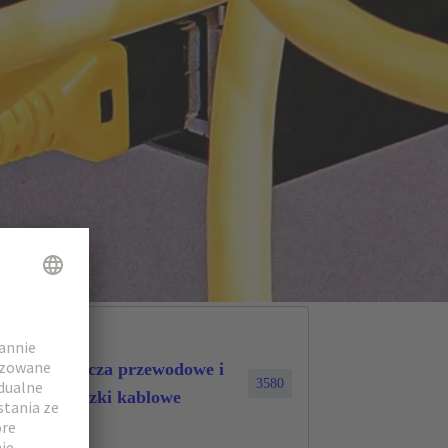
Złącza przewodowe i
3580
wiązki kablowe