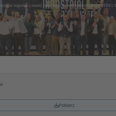
 wszystkie nagrania z naszej corocznej cyfrowej konferencji HARTING I
eń
Pobierz