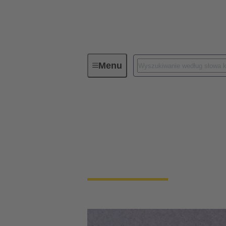
Menu
Elementy do połączeń
Elementy do połącz
Mniejsza, szybsza i jednocześnie solidna:
niezawodna.