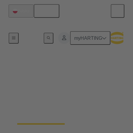
Polski
Polska
Strona główna
myHARTING
Zespoły kablowe &
kable w ilościach
hurtowych
Zespoły kablowe i komponenty kablowe oferują
elastyczność i niezawodność w różnych
zastosowaniach w środowiskach przemysłowych.