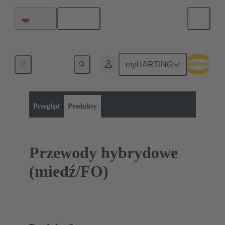
Polski
Polska
myHARTING
Kategoria produktu:
Przewody luzem
Przewody hybrydowe
Przegląd
Produkty
Przewody hybrydowe
(miedź/FO)