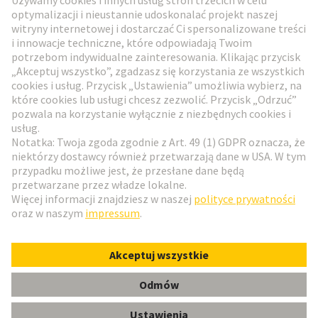
Przejdź do rejestracji
Social Media
Polski
Polska
© HARTING Technology Group
Ustawienia plików cookie
Wydawca
Polityka ochrony danych
Zasady użytkowania
Informacje dla klientów