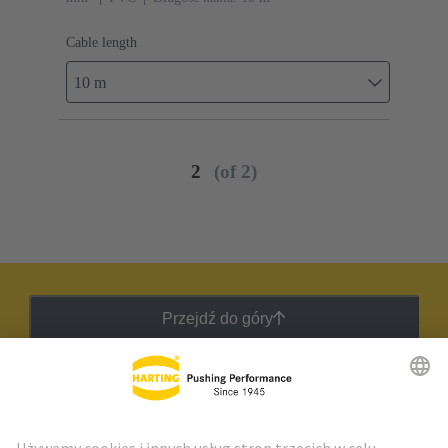
Cable length
10 m
2
(of 2)
Przejdź do góry
Biuletyn HARTING