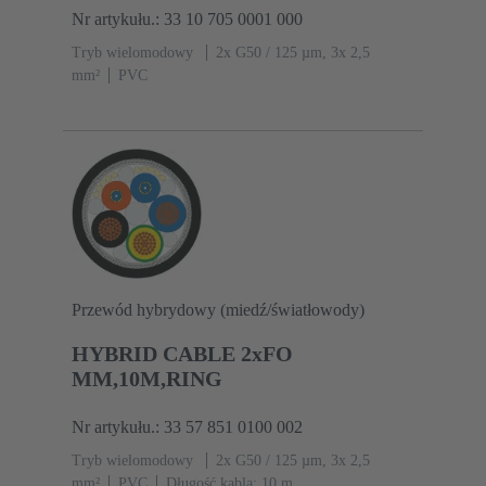
Nr artykułu.: 33 10 705 0001 000
Tryb wielomodowy
2x G50 / 125 µm, 3x 2,5
mm²
PVC
Przewód hybrydowy (miedź/światłowody)
HYBRID CABLE 2xFO
MM,10M,RING
Nr artykułu.: 33 57 851 0100 002
Tryb wielomodowy
2x G50 / 125 µm, 3x 2,5
mm²
PVC
Długość kabla: 10 m