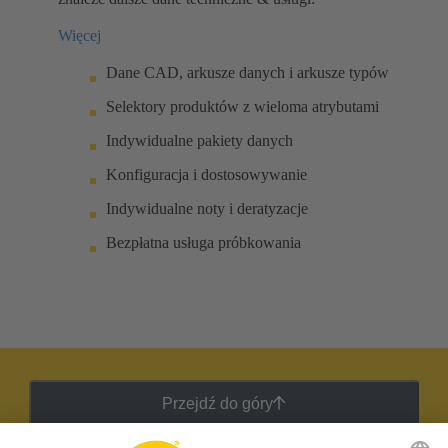
Więcej
Dane CAD, arkusze danych i arkusze typów
Selektory produktów z wieloma atrybutami
Indywidualne pakiety danych
Konfiguracja i dostosowywanie
Indywidualne noty i deratyzacje
Bezpłatna usługa próbkowania
Przejdź do góry