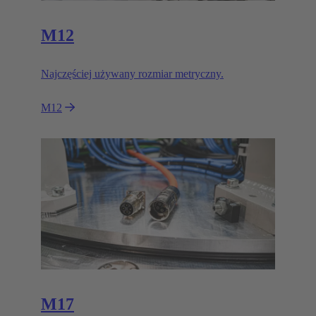
M12
Najczęściej używany rozmiar metryczny.
M12
M17