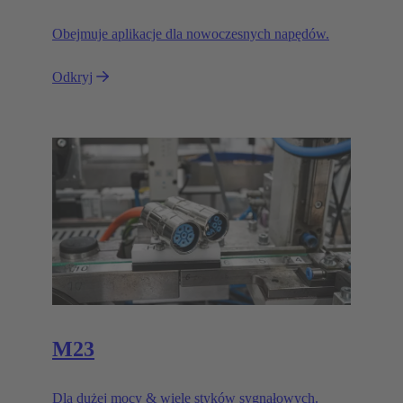
Obejmuje aplikacje dla nowoczesnych napędów.
Odkryj
M23
Dla dużej mocy & wiele styków sygnałowych.