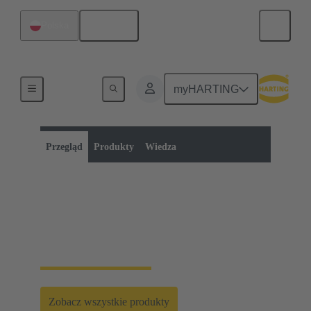
Polski
Polska
myHARTING
Kategoria produktu:
Metryczne złącza okrągłe
Złącza okrągłe
Przegląd
Produkty
Wiedza
Metryczne złącza
okrągłe
Zobacz wszystkie produkty