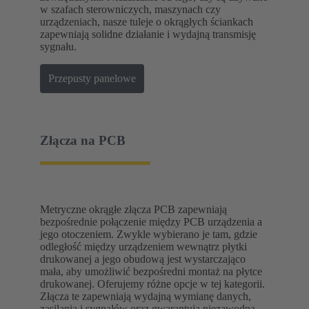
w szafach sterowniczych, maszynach czy
urządzeniach, nasze tuleje o okrągłych ściankach
zapewniają solidne działanie i wydajną transmisję
sygnału.
Przepusty panelowe
Złącza na PCB
Metryczne okrągłe złącza PCB zapewniają
bezpośrednie połączenie między PCB urządzenia a
jego otoczeniem. Zwykle wybierano je tam, gdzie
odległość między urządzeniem wewnątrz płytki
drukowanej a jego obudową jest wystarczająco
mała, aby umożliwić bezpośredni montaż na płytce
drukowanej. Oferujemy różne opcje w tej kategorii.
Złącza te zapewniają wydajną wymianę danych,
zasilania i sygnałów oraz gwarantują niezawodną