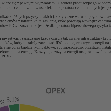
 wiąże się z pewnymi wyzwaniami. Z sektora produkcyjnego wiadomo,
 Taki scenariusz dla właściciela lub operatora centrum danych jest j
kać z różnych przyczyn, takich jak krytyczne warunki pogodowe, awar
problemów z infrastrukturą zasilania, które powstają wewnątrz centr
dułów PDU. Zrozumiałe jest, że dla operatora hiperskalowego ryzyko 
a inwestycja i zarządzanie każdą częścią tak zwanej infrastruktury kry
ników, którymi należy zarządzać. IDC podaje, że zużycie energii na s
tają się coraz bardziej kompaktowe, aby zaoszczędzić przestrzeń instala
zebowanie na energię. Koszty tego zużycia energii mogą stanowić po
(OPEX).