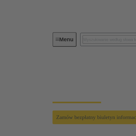
Menu
Rozwiązania infrastrukturalne dla c
Wybór złącza może 
Złącza HARTING mogą poprawić efektywność
Zamów bezpłatny biuletyn informa