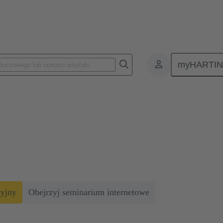
myHARTI
entrów danych
Wybór złącza może poprawić sprawność energetyczną nawe
poprawić sprawność energetycz
 wykorzystania energii (PUE) poprzez zminimalizowanie strat energ
cyjny
Obejrzyj seminarium internetowe