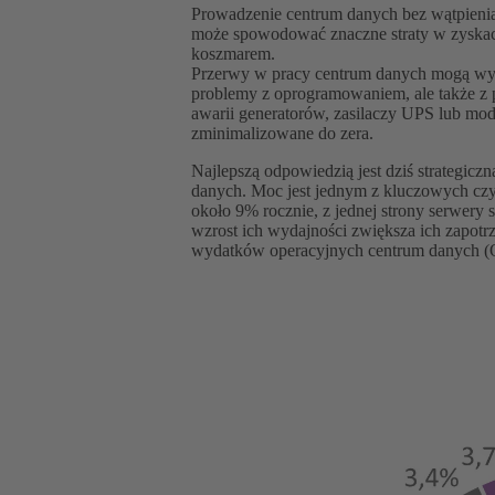
Prowadzenie centrum danych bez wątpienia
może spowodować znaczne straty w zyskach.
koszmarem.
Przerwy w pracy centrum danych mogą wyni
problemy z oprogramowaniem, ale także z 
awarii generatorów, zasilaczy UPS lub mo
zminimalizowane do zera.
Najlepszą odpowiedzią jest dziś strategiczn
danych. Moc jest jednym z kluczowych czyn
około 9% rocznie, z jednej strony serwery s
wzrost ich wydajności zwiększa ich zapotr
wydatków operacyjnych centrum danych 