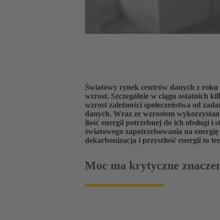
Światowy rynek centrów danych z roku
Dlatego tak ważne jest, abyśmy zwiększ
wzrost. Szczególnie w ciągu ostatnich ki
wzrost zależności społeczeństwa od za
danych. Wraz ze wzrostem wykorzystani
ilość energii potrzebnej do ich obsługi i
światowego zapotrzebowania na energię 
dekarbonizacja i przyszłość energii to t
Moc ma krytyczne znacze