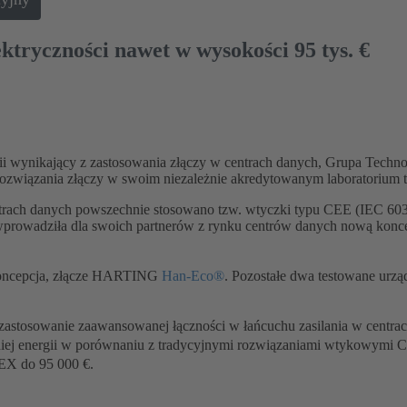
ktryczności nawet w wysokości 95 tys. €
rgii wynikający z zastosowania złączy w centrach danych, Grupa Te
e rozwiązania złączy w swoim niezależnie akredytowanym laboratorium
entrach danych powszechnie stosowano tzw. wtyczki typu CEE (IEC 6
owadziła dla swoich partnerów z rynku centrów danych nową koncep
koncepcja, złącze HARTING
Han-Eco®
. Pozostałe dwa testowane urz
stosowanie zaawansowanej łączności w łańcuchu zasilania w centrac
j energii w porównaniu z tradycyjnymi rozwiązaniami wtykowymi C
EX do 95 000 €.