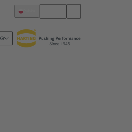
Polski
Polska
NG
t o 50%
ną nawet o 50%
ii w połączeniach. Zobacz jak!