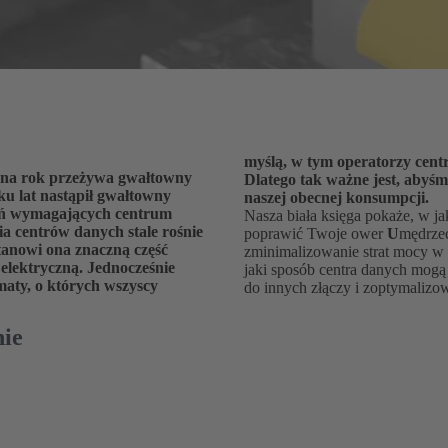
myślą, w tym operatorzy cent
 na rok przeżywa gwałtowny
yli efektywność energetyczną
lku lat nastąpił gwałtowny
naszej obecnej konsumpcji.
dań wymagających centrum
Nasza biała księga pokaże, w 
a centrów danych stale rośnie
poprawić Twoje ower
U
mędrze
 stanowi ona znaczną część
zminimalizowanie strat mocy w 
elektryczną. Jednocześnie
jaki sposób centra danych mog
ematy, o których wszyscy
do innych złączy i zoptymalizo
nie