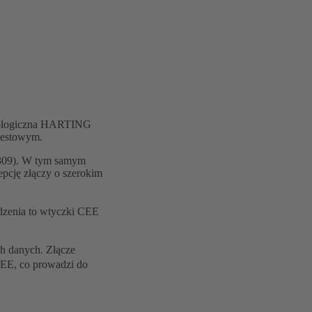
chnologiczna HARTING
 testowym.
0309). W tym samym
cję złączy o szerokim
ądzenia to wtyczki CEE
h danych. Złącze
EE, co prowadzi do