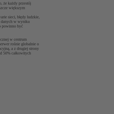
 że każdy przestój
eszcze większym
ie sieci, błędy ludzkie,
um danych w wyniku
to powinno być
tycznej w centrum
erwer rośnie globalnie o
cyjną, a z drugiej strony
nad 50% całkowitych