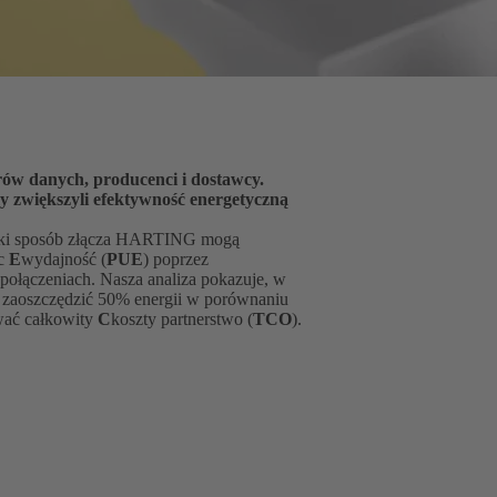
rów danych, producenci i dostawcy.
jaki sposób złącza HARTING mogą
c
E
wydajność (
PUE
) poprzez
połączeniach. Nasza analiza pokazuje, w
ą zaoszczędzić 50% energii w porównaniu
wać całkowity
C
koszty partnerstwo (
TCO
).