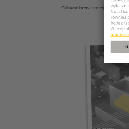
Całkowite koszty operacyjne centrum d