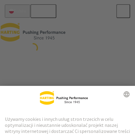
Polski
Polska