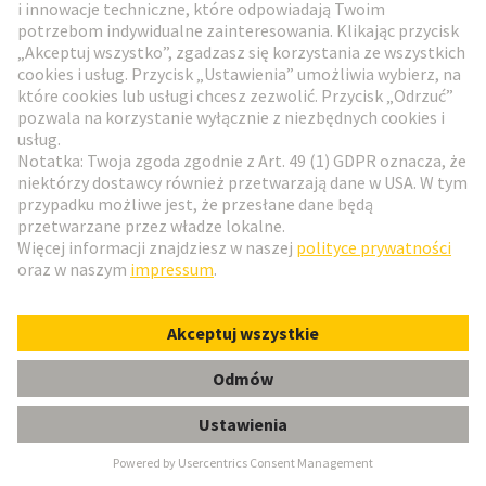
Przejdź do rejestracji
Social Media
Polski
Polska
© HARTING Technology Group
Ustawienia plików cookie
Wydawca
Polityka ochrony danych
Zasady użytkowania
Informacje dla klientów