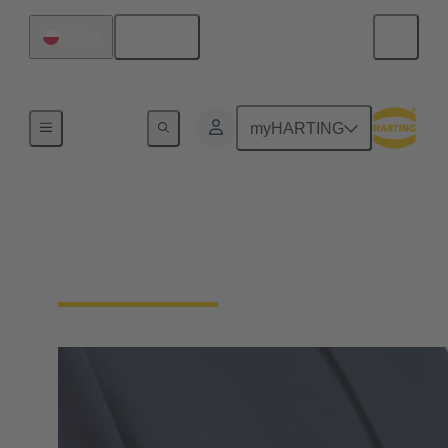
Polski
Polska
Strona główna
myHARTING
Zamówienia cyfrowe
(EDI, OCI, WebService)