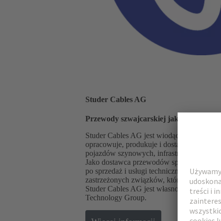
Studer Cables AG
Przewody szwajcarskiej jakości na ryne
Studer Cables AG jest wiodącym szwajcar
opracowuje, produkuje i dostarcza wysokiej
pojazdów szynowych, infrastruktury lotnisk
Jako dostawca przewodów specjalnych, Stud
po sprzedaż i usługi techniczne. Jej kluc
zastrzeżonych związków, które spełniają n
Studer Cables AG jest własnością rodziny 
Technology Group.