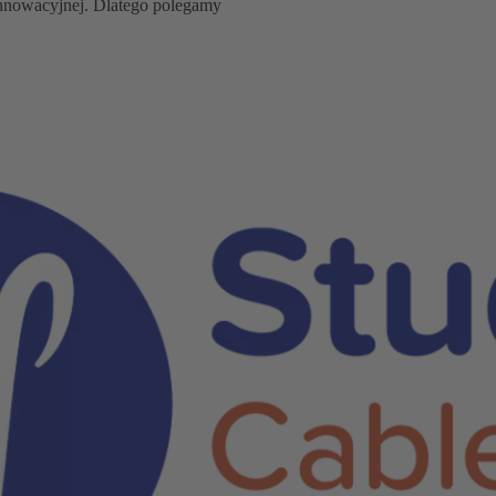
innowacyjnej. Dlatego polegamy