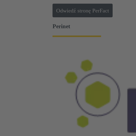
Odwiedź stronę PerFact
Perinet