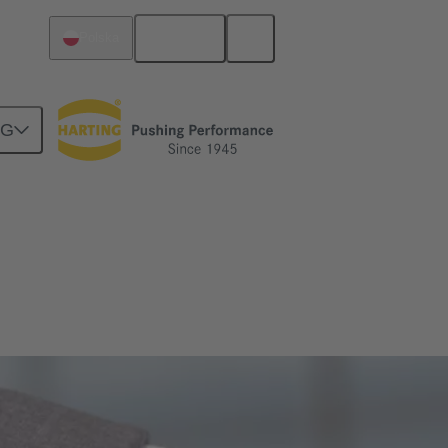
Polski
Polska
NG