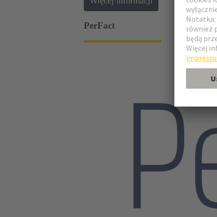
Więcej informacji
PerFact