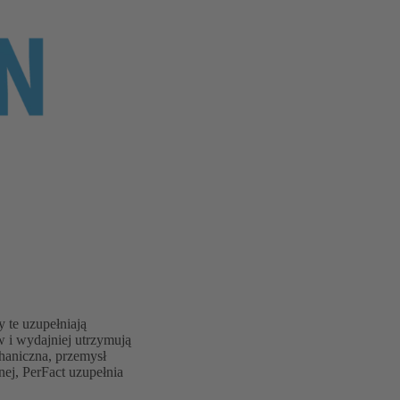
 te uzupełniają
w i wydajniej utrzymują
haniczna, przemysł
ej, PerFact uzupełnia