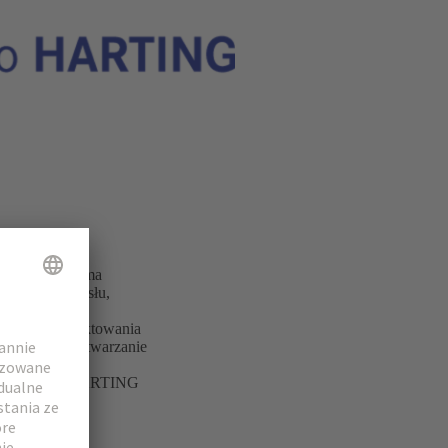
1939 roku firma
ktury, przemysłu,
ozwoju i projektowania
wywanie i przetwarzanie
lio rozwiązań HARTING