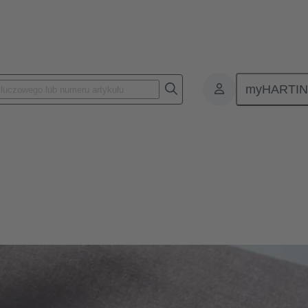
myHARTI
twa