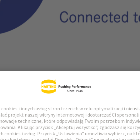
k globalny
skim producentem przewodów z ponad 80-letnim doświadczeniem. Od 
 jakości przewody i rozwiązania przewodowe dla energetyki i infrastru
owej i e-mobilności.
er Cables oferuje kompletny łańcuch wartości z jednego źródła, od r
zowe kompetencje obejmują sieciowanie wiązką elektronów oraz opraco
ajwyższe standardy bezpieczeństwa, niezawodności i trwałości.
Harting od 2022 roku i jest silnym partnerem, który uzupełnia portfo